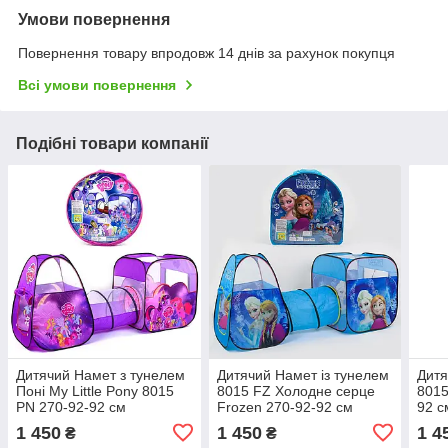
Умови повернення
Повернення товару впродовж 14 днів за рахунок покупця
Всі умови повернення
Подібні товари компанії
Дитячий Намет з тунелем
Дитячий Намет із тунелем
Дитя
Поні My Little Pony 8015
8015 FZ Холодне серце
8015
PN 270-92-92 см
Frozen 270-92-92 см
92 с
будиночок куб вікно-сітка 2
будиночок куб
сітк
1 450
1 450
1 4
₴
₴
входи липуч блискавка