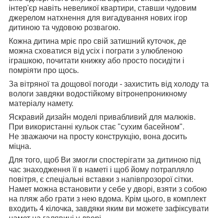
інтер'єр навіть невеликої квартири, ставши чудовим
джерелом натхнення для вигадування нових ігор
дитиною та чудовою розвагою.
Кожна дитина мріє про свій затишний куточок, де
можна сховатися від усіх і пограти з улюбленою
іграшкою, почитати книжку або просто посидіти і
помріяти про щось.
За вітряної та дощової погоди - захистить від холоду та
вологи завдяки водостійкому вітронепроникному
матеріалу намету.
Яскравий дизайн моделі привабливий для малюків.
При використанні кульок стає "сухим басейном".
Не зважаючи на просту конструкцію, вона досить
міцна.
Для того, щоб Ви змогли спостерігати за дитиною під
час знаходження її в наметі і щоб йому потрапляло
повітря, є спеціальні вставки з напівпрозорої сітки.
Намет можна встановити у себе у дворі, взяти з собою
на пляж або грати з нею вдома. Крім цього, в комплект
входить 4 кілочка, завдяки яким ви можете зафіксувати