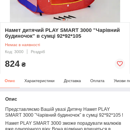
Намет дитячий PLAY SMART 3000 "Чарівний
будиночок" в сумці 92*92*105
Немає в наявності
Код: 3000
Роздріб
824
₴
Опис
Характеристики
Доставка
Оплата
Умови п
Опис
Представляємо Вашій увазі Дитячу Намет PLAY
SMART 3000 "Чарівний будиночок" в сумці 92*92*105 !
Намет PLAY SMART 3000 зможе порадувати малюків
вже однорічного віку. Вона відмінно впишеться в