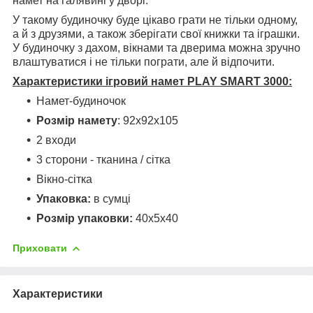
намет на галявині у дворі.
У такому будиночку буде цікаво грати не тільки одному,
а й з друзями, а також зберігати свої книжки та іграшки.
У будиночку з дахом, вікнами та дверима можна зручно
влаштуватися і не тільки пограти, але й відпочити.
Характеристики ігровий намет PLAY SMART 3000:
Намет-будиночок
Розмір намету
: 92х92х105
2 входи
3 сторони - тканина / сітка
Вікно-сітка
Упаковка:
в сумці
Розмір упаковки:
40х5х40
Приховати
Характеристики