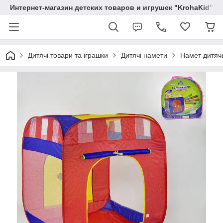
Интернет-магазин детских товаров и игрушек "KrohaKid"
Дитячі товари та іграшки
Дитячі намети
Намет дитяч