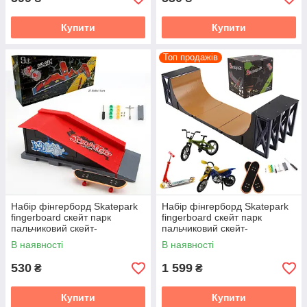
Купити
Купити
Топ продажів
Набір фінгерборд Skatepark
Набір фінгерборд Skatepark
fingerboard скейт парк
fingerboard скейт парк
пальчиковий скейт-
пальчиковий скейт-
фінгерборд з трампліном та
фінгерборд з трампліном та
В наявності
В наявності
скейтом 1810-6A
скейтом 1810-6A
530
1 599
₴
₴
Купити
Купити