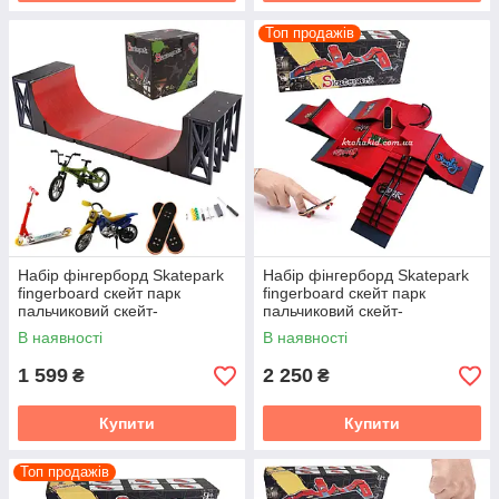
Топ продажів
Набір фінгерборд Skatepark
Набір фінгерборд Skatepark
fingerboard скейт парк
fingerboard скейт парк
пальчиковий скейт-
пальчиковий скейт-
фінгерборд з трампліном та
фінгерборд 6 скейтів у
В наявності
В наявності
скейтом 1810-6A
комплекті
1 599
2 250
₴
₴
Купити
Купити
Топ продажів