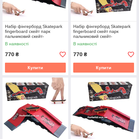
Набір фінгерборд Skatepark
Набір фінгерборд Skatepark
fingerboard скейт парк
fingerboard скейт парк
пальчиковий скейт-
пальчиковий скейт-
фінгерборд 2 скейти у
фінгерборд 2 скейти у
В наявності
В наявності
комплекті
комплекті
770
770
₴
₴
Купити
Купити