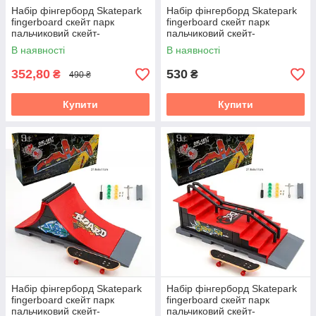
Набір фінгерборд Skatepark
Набір фінгерборд Skatepark
fingerboard скейт парк
fingerboard скейт парк
пальчиковий скейт-
пальчиковий скейт-
фінгерборд з трампліном та
фінгерборд з трампліном та
В наявності
В наявності
2 скейти
скейтом 1810-6C
352,80
530
₴
₴
490 ₴
Купити
Купити
Набір фінгерборд Skatepark
Набір фінгерборд Skatepark
fingerboard скейт парк
fingerboard скейт парк
пальчиковий скейт-
пальчиковий скейт-