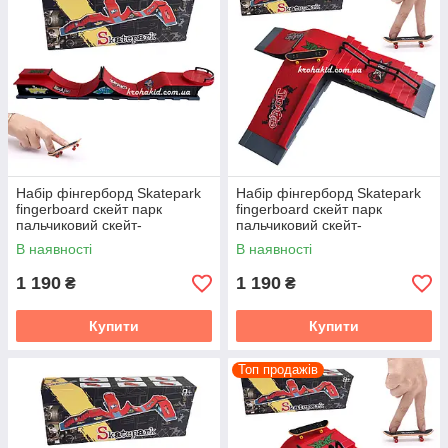
Набір фінгерборд Skatepark
Набір фінгерборд Skatepark
fingerboard скейт парк
fingerboard скейт парк
пальчиковий скейт-
пальчиковий скейт-
фінгерборд 3 скейти у
фінгерборд 3 скейти у
В наявності
В наявності
комплекті
комплекті
1 190
1 190
₴
₴
Купити
Купити
Топ продажів