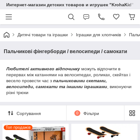
Интернет-магазин детских товаров и игрушек "KrohaKid"
Дитячі товари та іграшки
Іграшки для хлопчиків
Пальч
Пальчикові фінгерборди / велосипеди / самокати
Любителі активного відпочинку
можуть відпочити в
перервах між катаннями на велосипедах, роликах, скейтах і
весело провести час з
пальчиковими скетами,
велосипеди, самокати та іншими іграшками
, виконуючи
різні трюки
Сортування
0
Фільтри
Топ продажів