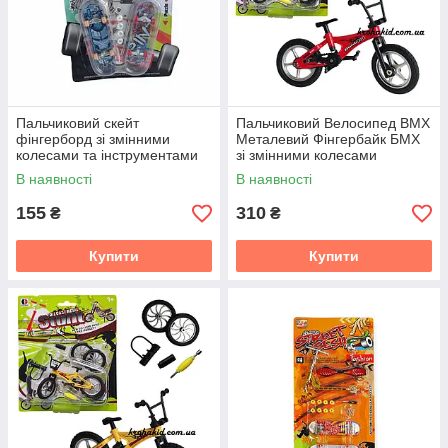
Пальчиковий скейт
Пальчиковий Велосипед BMX
фінгерборд зі змінними
Металевий Фінгербайк БМХ
колесами та інструментами
зі змінними колесами
Skatepark fingerboard
Skatepark Fingerbike
В наявності
В наявності
155
310
₴
₴
Купити
Купити