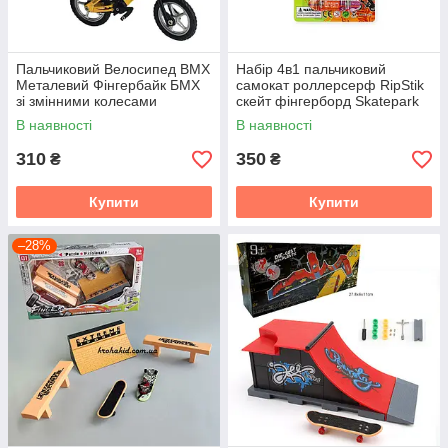
Пальчиковий Велосипед BMX
Набір 4в1 пальчиковий
Металевий Фінгербайк БМХ
самокат роллерсерф RipStik
зі змінними колесами
скейт фінгерборд Skatepark
Skatepark Fingerbike
fingerboard
В наявності
В наявності
310
350
₴
₴
Купити
Купити
–28%