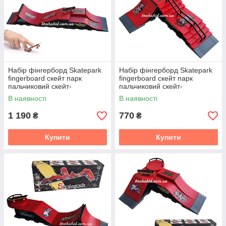
Набір фінгерборд Skatepark
Набір фінгерборд Skatepark
fingerboard скейт парк
fingerboard скейт парк
пальчиковий скейт-
пальчиковий скейт-
фінгерборд 3 скейти у
фінгерборд 2 скейти у
В наявності
В наявності
комплекті
комплекті
1 190
770
₴
₴
Купити
Купити