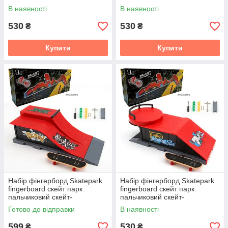
фінгерборд з трампліном та
фінгерборд з трампліном та
В наявності
В наявності
скейтом 1810-6A
скейтом 1810-6A
530
530
₴
₴
Купити
Купити
Набір фінгерборд Skatepark
Набір фінгерборд Skatepark
fingerboard скейт парк
fingerboard скейт парк
пальчиковий скейт-
пальчиковий скейт-
фінгерборд з трампліном та
фінгерборд з трампліном та
Готово до відправки
В наявності
скейтом 1810-6A
скейтом 1810-6A
599
530
₴
₴