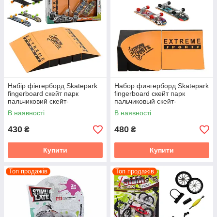
Набір фінгерборд Skatepark
Набор фингерборд Skatepark
fingerboard скейт парк
fingerboard скейт парк
пальчиковий скейт-
пальчиковый скейт-
фінгерборд з трампліном та
фингерборд с рампой и 2
В наявності
В наявності
2 скейти 504D
скейта 505D
430
480
₴
₴
Купити
Купити
Топ продажів
Топ продажів