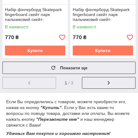
Набір фінгерборд Skatepark
Набір фінгерборд Skatepark
fingerboard скейт парк
fingerboard скейт парк
пальчиковий скейт-
пальчиковий скейт-
фінгерборд 2 скейти у
фінгерборд 2 скейти у
В наявності
В наявності
комплекті
комплекті
770
770
₴
₴
Купити
Купити
Показати ще
1
/ 3
Если Вы определились с товаром, можете приобрести его,
нажав на кнопку
"Купить".
Если у Вас есть какие-то
вопросы по поводу товара, доставки или оплаты, Вы можете
нажать кнопку
"Перезвоните мне"
и наш менеджер
свяжется с Вами!
Удачных Вам покупок и хорошего настроения!