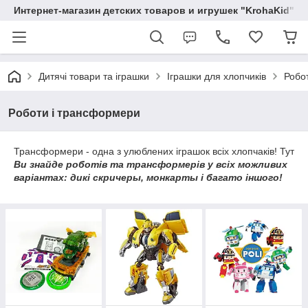
Интернет-магазин детских товаров и игрушек "KrohaKid"
Дитячі товари та іграшки
Іграшки для хлопчиків
Робо
Роботи і трансформери
Трансформери - одна з улюблених іграшок всіх хлопчаків! Тут
Ви знайде роботів та трансформерів у всіх можливих
варіантах: дикі скричеры, монкарты і багато іншого!