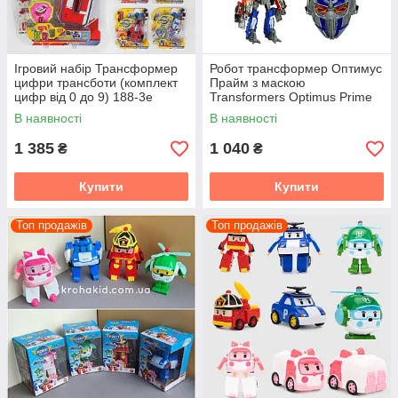
Ігровий набір Трансформер
Робот трансформер Оптимус
цифри трансботи (комплект
Прайм з маскою
цифр від 0 до 9) 188-3е
Transformers Optimus Prime
трансформується в машинку
В наявності
В наявності
W 8825 B
1 385
1 040
₴
₴
Купити
Купити
Топ продажів
Топ продажів