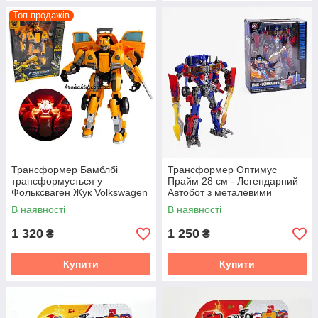
Топ продажів
Трансформер Бамблбі
Трансформер Оптимус
трансформується у
Прайм 28 см - Легендарний
Фольксваген Жук Volkswagen
Автобот з металевими
Beetle Рухомі деталі, зброя,
елементами та зброєю
В наявності
В наявності
звук і світло
1 320
1 250
₴
₴
Купити
Купити