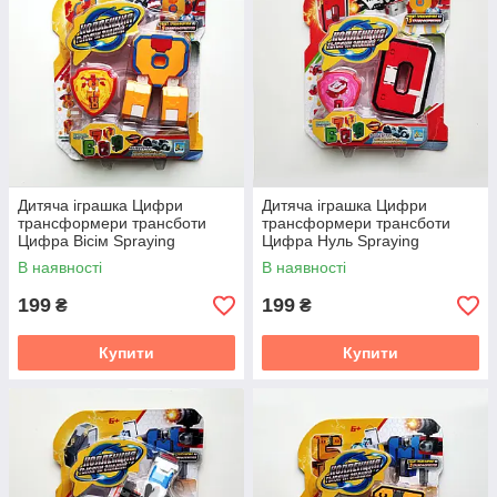
Дитяча іграшка Цифри
Дитяча іграшка Цифри
трансформери трансботи
трансформери трансботи
Цифра Вісім Spraying
Цифра Нуль Spraying
трансформер цифра 8
трансформер цифра 0
В наявності
В наявності
(YB188-3E)
(YB188-3E)
199
199
₴
₴
Купити
Купити