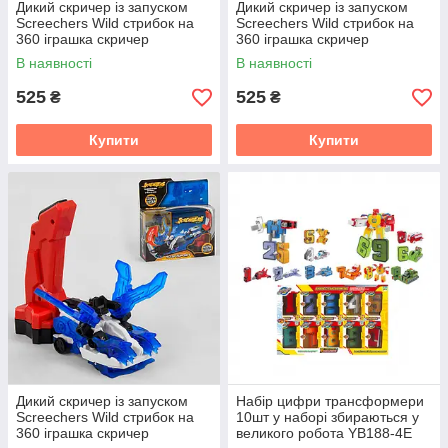
Дикий скричер із запуском
Дикий скричер із запуском
Screechers Wild стрибок на
Screechers Wild стрибок на
360 іграшка скричер
360 іграшка скричер
трансформер Cheetah
трансформер Spider
В наявності
В наявності
525
525
₴
₴
Купити
Купити
Дикий скричер із запуском
Набір цифри трансформери
Screechers Wild стрибок на
10шт у наборі збираються у
360 іграшка скричер
великого робота YB188-4E