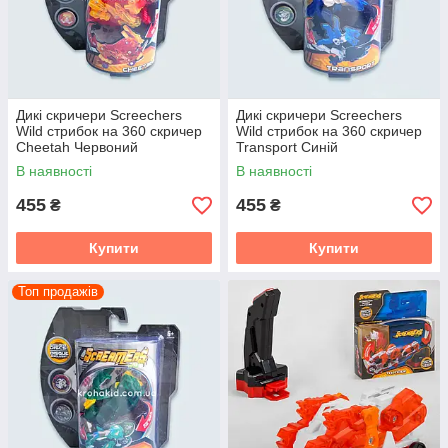
Дикі скричери Screechers
Дикі скричери Screechers
Wild стрибок на 360 скричер
Wild стрибок на 360 скричер
Cheetah Червоний
Transport Синій
В наявності
В наявності
455
455
₴
₴
Купити
Купити
Топ продажів