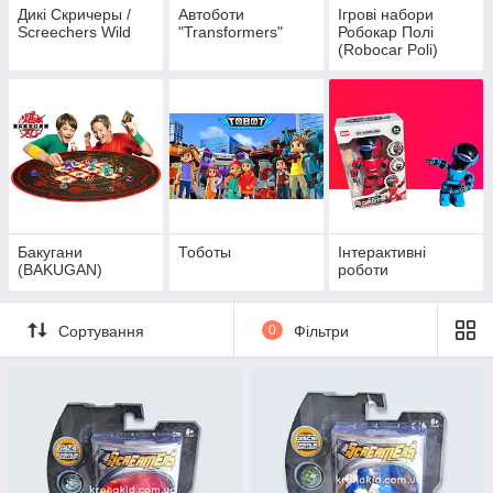
Дикі Скричеры /
Автоботи
Ігрові набори
Screechers Wild
"Transformers"
Робокар Полі
(Robocar Poli)
Бакугани
Тоботы
Інтерактивні
(BAKUGAN)
роботи
Сортування
0
Фільтри