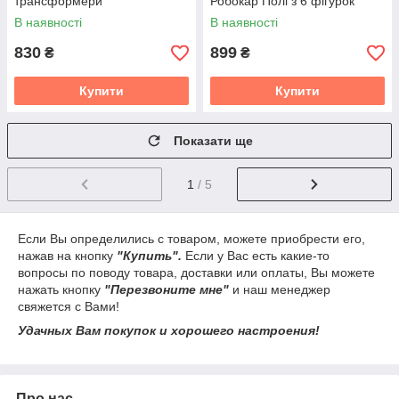
трансформери
Робокар Полі з 6 фігурок
Robocar Poli 6 фігурок
В наявності
В наявності
830
899
₴
₴
Купити
Купити
Показати ще
1
/ 5
Если Вы определились с товаром, можете приобрести его,
нажав на кнопку
"Купить".
Если у Вас есть какие-то
вопросы по поводу товара, доставки или оплаты, Вы можете
нажать кнопку
"Перезвоните мне"
и наш менеджер
свяжется с Вами!
Удачных Вам покупок и хорошего настроения!
Про нас