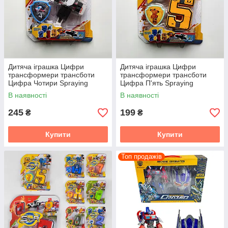
Дитяча іграшка Цифри
Дитяча іграшка Цифри
трансформери трансботи
трансформери трансботи
Цифра Чотири Spraying
Цифра П'ять Spraying
трансформер цифра 4
трансформер цифра 5
В наявності
В наявності
(YB188-3E)
(YB188-3E)
245
199
₴
₴
Купити
Купити
Топ продажів