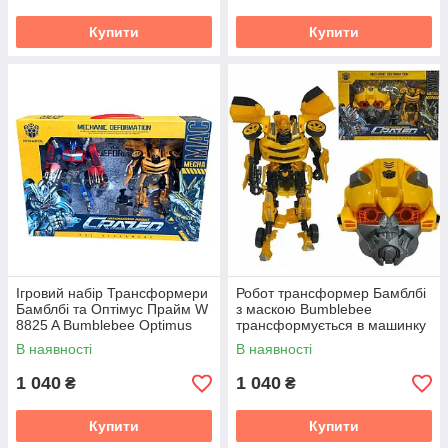
Купити
Купити
Ігровий набір Трансформери
Робот трансформер Бамблбі
Бамблбі та Оптімус Прайм W
з маскою Bumblebee
8825 A Bumblebee Optimus
трансформується в машинку
Prime трансформується в
W 8825 B
В наявності
В наявності
машинку
1 040
1 040
₴
₴
Купити
Купити