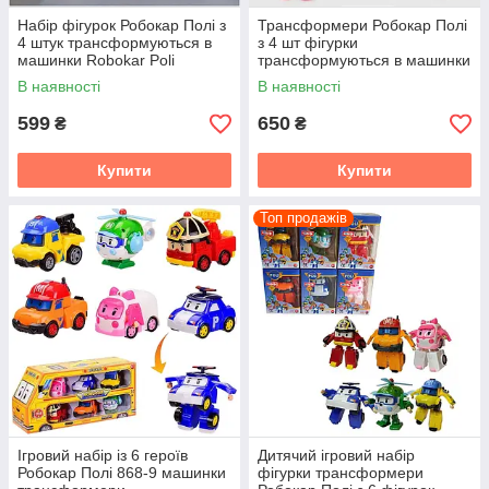
Набір фігурок Робокар Полі з
Трансформери Робокар Полі
4 штук трансформуються в
з 4 шт фігурки
машинки Robokar Poli
трансформуються в машинки
(Roy, Amber, Poly, Helly)
В наявності
В наявності
599
650
₴
₴
Купити
Купити
Топ продажів
Ігровий набір із 6 героїв
Дитячий ігровий набір
Робокар Полі 868-9 машинки
фігурки трансформери