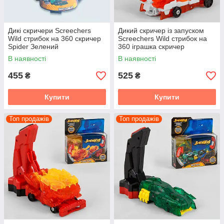
Дикі скричери Screechers
Дикий скричер із запуском
Wild стрибок на 360 скричер
Screechers Wild стрибок на
Spider Зелений
360 іграшка скричер
трансформер Thunder
В наявності
В наявності
455
525
₴
₴
Купити
Купити
Топ продажів
Топ продажів