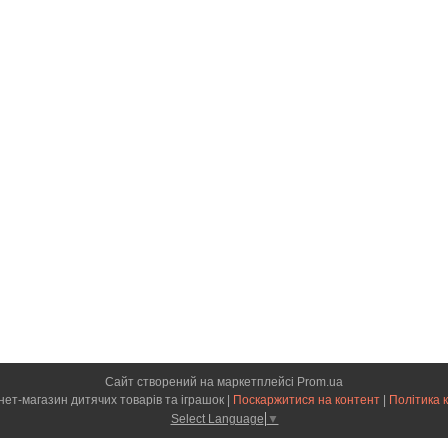
Сайт створений на маркетплейсі
Prom.ua
"KrohaKid" інтернет-магазин дитячих товарів та іграшок |
Поскаржитися на контент
|
Політика 
Select Language
▼