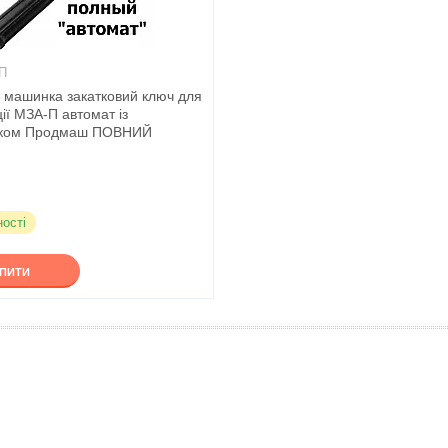
П
а машинка закатковий ключ для
ії МЗА-П автомат із
иком Продмаш ПОВНИЙ
Т
ності
УПИТИ