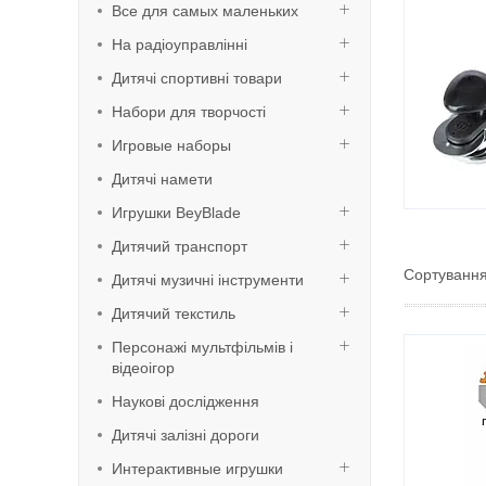
Все для самых маленьких
На радіоуправлінні
Дитячі спортивні товари
Набори для творчості
Игровые наборы
Дитячі намети
Игрушки BeyBlade
Дитячий транспорт
Дитячі музичні інструменти
Дитячий текстиль
Персонажі мультфільмів і
відеоігор
Наукові дослідження
Дитячі залізні дороги
Интерактивные игрушки