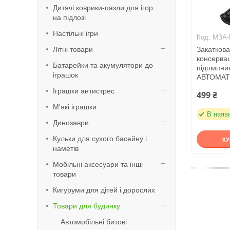
Дитячі коврики-пазли для ігор
на підлозі
Настільні ігри
МЗА-
Літні товари
Закатков
консервац
Батарейки та акумулятори до
підшипн
іграшок
АВТОМА
Іграшки антистрес
499 ₴
М'які іграшки
В наяв
Динозаври
Кульки для сухого басейну і
К
наметів
Мобільні аксесуари та інші
товари
Кигуруми для дітей і дорослих
Товари для будинку
Автомобільні битові