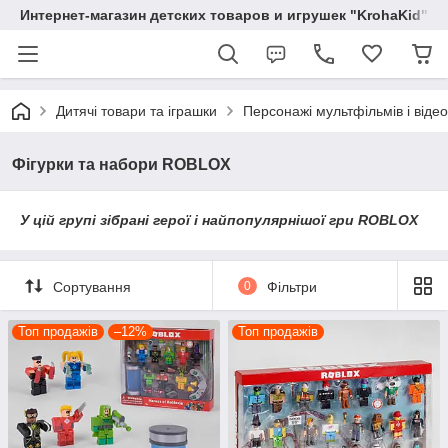
Интернет-магазин детских товаров и игрушек "KrohaKid"
Дитячі товари та іграшки
Персонажі мультфільмів і відео
Фігурки та набори ROBLOX
У цій групі зібрані герої і найпопулярнішої гри ROBLOX
Сортування
0
Фільтри
Топ продажів
–12%
Топ продажів