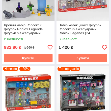
Ігровий набір Роблокс 8
Набір колекційних фігурок
фігурок Roblox Legends
Роблокс із аксесуарами
фігурки з аксесуарами
Roblox Legends (24
великий набір Роблокс
чоловічки)
В наявності
В наявності
932,80
1 420
₴
₴
1 060 ₴
Купити
Купити
Новинка
–20%
Топ продажів