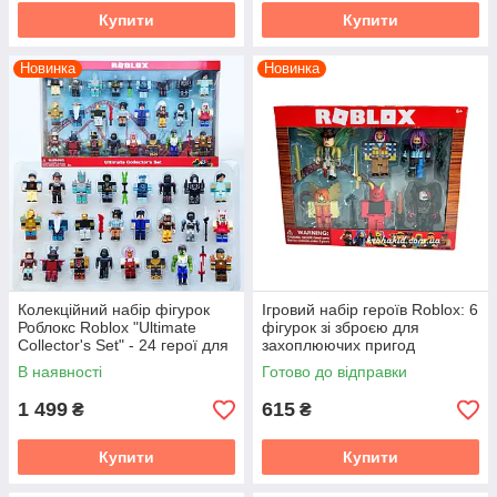
Купити
Купити
Новинка
Новинка
Колекційний набір фігурок
Ігровий набір героїв Roblox: 6
Роблокс Roblox "Ultimate
фігурок зі зброєю для
Collector's Set" - 24 герої для
захоплюючих пригод
епічних пригод
В наявності
Готово до відправки
1 499
615
₴
₴
Купити
Купити