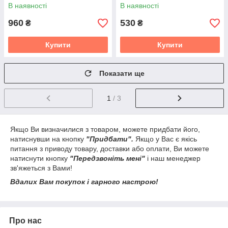
яскравих пригод
В наявності
В наявності
960
530
₴
₴
Купити
Купити
Показати ще
1
/ 3
Якщо Ви визначилися з товаром, можете придбати його,
натиснувши на кнопку
"Придбати".
Якщо у Вас є якісь
питання з приводу товару, доставки або оплати, Ви можете
натиснути кнопку
"Передзвоніть мені"
і наш менеджер
зв'яжеться з Вами!
Вдалих Вам покупок і гарного настрою!
Про нас