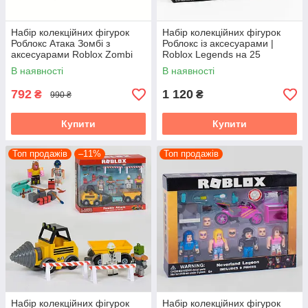
Набір колекційних фігурок
Набір колекційних фігурок
Роблокс Атака Зомбі з
Роблокс із аксесуарами |
аксесуарами Roblox Zombi
Roblox Legends на 25
(JL 18521)
елементів (JL 19020)
В наявності
В наявності
792
1 120
₴
₴
990 ₴
Купити
Купити
Топ продажів
–11%
Топ продажів
Набір колекційних фігурок
Набір колекційних фігурок