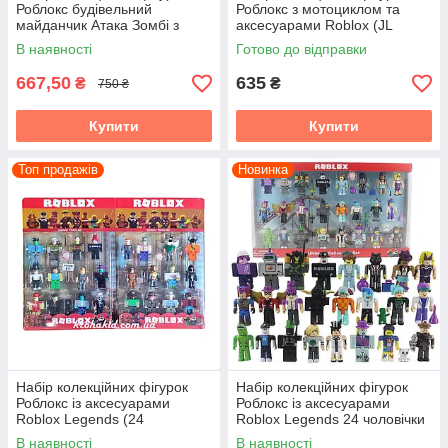
Роблокс будівельний
Роблокс з мотоциклом та
майданчик Атака Зомбі з
аксесуарами Roblox (JL
аксесуарами Roblox Zombi
18836)
В наявності
Готово до відправки
(JL 18837)
667,50
635
₴
₴
750 ₴
Купити
Купити
Топ продажів
Новинка
Набір колекційних фігурок
Набір колекційних фігурок
Роблокс із аксесуарами
Роблокс із аксесуарами
Roblox Legends (24
Roblox Legends 24 чоловічки
чоловічки)
В наявності
В наявності