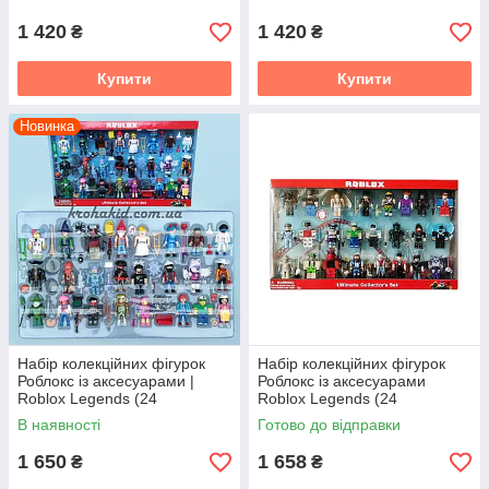
1 420
1 420
₴
₴
Купити
Купити
Новинка
Набір колекційних фігурок
Набір колекційних фігурок
Роблокс із аксесуарами |
Роблокс із аксесуарами
Roblox Legends (24
Roblox Legends (24
чоловічки)
чоловічки)
В наявності
Готово до відправки
1 650
1 658
₴
₴