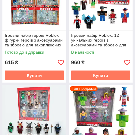
Ігровий набір героїв Roblox
Ігровий набір Roblox: 12
фігурки героїв з аксесуарами
унікальних героїв з
та зброєю для захоплюючих
аксесуарами та зброєю для
пригод
яскравих пригод
Готово до відправки
В наявності
615
960
₴
₴
Купити
Купити
Топ продажів