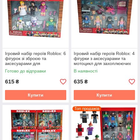
Ігровий набір героїв Roblox: 6
Ігровий набір героїв Roblox: 4
фігурок зі зброєю та
фігурки з аксесуарами та
аксесуарами для
мотоцикл для захоплюючих
захоплюючих пригод
пригод
Готово до відправки
В наявності
615
635
₴
₴
Купити
Купити
Топ продажів