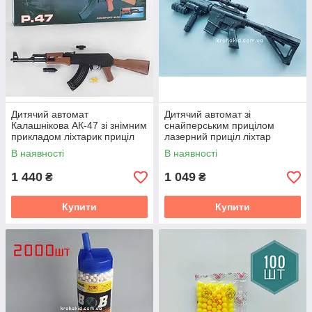
Дитячий автомат
Дитячий автомат зі
Калашнікова АК-47 зі знімним
снайперським прицілом
прикладом ліхтарик приціл
лазерний приціл ліхтар
довжина 87 см пластиковий
приклад і глушник знімаються
В наявності
В наявності
P.47
P.1158D
1 440
1 049
₴
₴
Купити
Купити