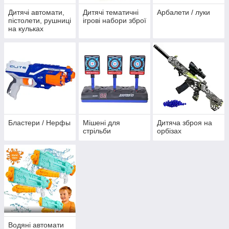
Дитячі автомати,
Дитячі тематичні
Арбалети / луки
пістолети, рушниці
ігрові набори зброї
на кульках
Бластери / Нерфы
Мішені для
Дитяча зброя на
стрільби
орбізах
Водяні автомати