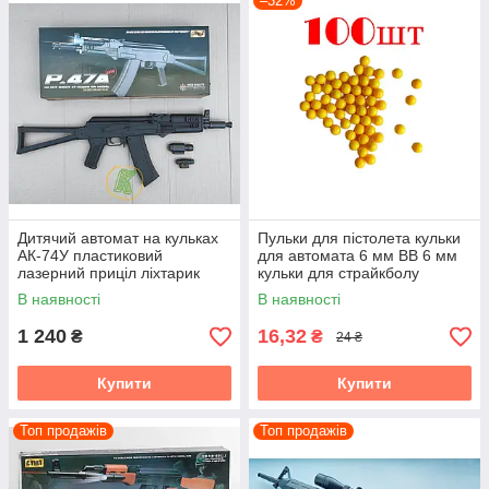
–32%
Дитячий автомат на кульках
Пульки для пістолета кульки
АК-74У пластиковий
для автомата 6 мм BB 6 мм
лазерний приціл ліхтарик
кульки для страйкболу
пластикові кульки для зброї
В наявності
В наявності
1 240
16,32
₴
₴
24 ₴
Купити
Купити
Топ продажів
Топ продажів