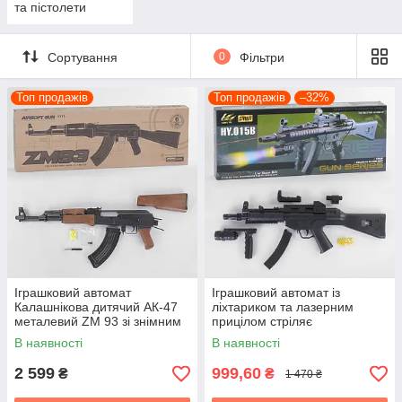
та пістолети
Сортування
0
Фільтри
Топ продажів
Топ продажів
–32%
Іграшковий автомат
Іграшковий автомат із
Калашнікова дитячий АК-47
ліхтариком та лазерним
металевий ZM 93 зі знімним
прицілом стріляє
прикладом довжина 87 см
пластиковими кульками
В наявності
В наявності
Cyma
2 599
999,60
₴
₴
1 470 ₴