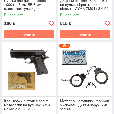
Пульки для дитячої зброї
Дитячий пістолет Кольт 1911
1000 шт 6 мм BB 6 мм
на пульках іграшковий
пластикові кульки для
пістолет CYMA ZM04 / ЗМ 04
автомата та пістолета
(зменшена версія Colt 1911)
В наявності
В наявності
160
515
₴
₴
Купити
Купити
–25%
Іграшковий пістолет Кольт
Металеві наручники іграшкові
металевий на кульках 6 мм
з ключами Дитячі наручники
CYMA ZM22/ЗМ 22
залізні