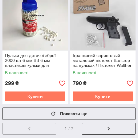
Пульки для дитячої зброї
Іграшковий спринговый
2000 шт 6 мм BB 6 мм
металевий пістолет Вальтер
пластикові кульки для
на пульках / Пістолет Walther
автомата та пістолета
PP ZM02
В наявності
В наявності
299
790
₴
₴
Купити
Купити
Показати ще
1
/ 7