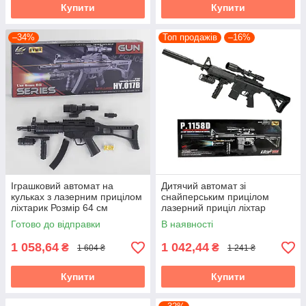
Купити
Купити
–34%
Топ продажів
–16%
Іграшковий автомат на
Дитячий автомат зі
кульках з лазерним прицілом
снайперським прицілом
ліхтарик Розмір 64 см
лазерний приціл ліхтар
HY.017B
приклад і глушник знімаються
Готово до відправки
В наявності
P.1158D
1 058,64
1 042,44
₴
₴
1 604 ₴
1 241 ₴
Купити
Купити