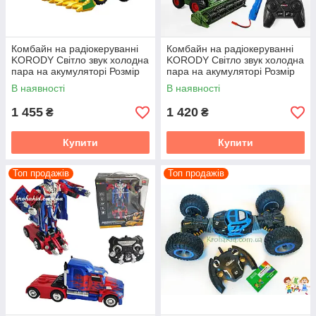
Комбайн на радіокеруванні
Комбайн на радіокеруванні
KORODY Світло звук холодна
KORODY Світло звук холодна
пара на акумуляторі Розмір
пара на акумуляторі Розмір
27 см
27 см
В наявності
В наявності
1 455
1 420
₴
₴
Купити
Купити
Топ продажів
Топ продажів