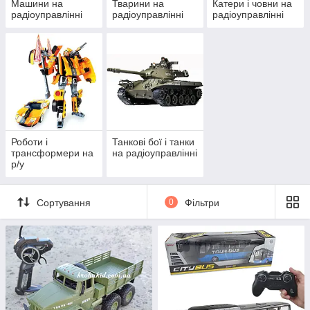
Машини на
Тварини на
Катери і човни на
радіоуправлінні
радіоуправлінні
радіоуправлінні
Роботи і
Танкові бої і танки
трансформери на
на радіоуправлінні
р/у
Сортування
0
Фільтри