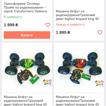
Трансформер Оптимус
Прайм на радіокеруванні –
герой Transformers Optimus
Машина-бігфут на
Prime з функцією
радіокеруванні/Трюковий
В наявності
перетворення
джип bigfoot leopard king 40
см.ОРІГИНАЛ UD2170
1 899
Немає в наявності
₴
(Синій)
1 895
₴
Купити
Машина-бігфут на
Машина-бігфут на
радіокеруванні/Трюковий
радіокеруванні/Трюковий
джип bigfoot leopard king 40
джип bigfoot leopard king 40