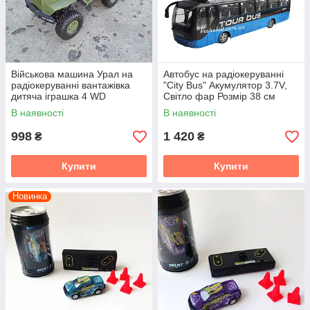
Військова машина Урал на
Автобус на радіокеруванні
радіокеруванні вантажівка
"City Bus" Акумулятор 3.7V,
дитяча іграшка 4 WD
Світло фар Розмір 38 см
акумулятор світло
В наявності
В наявності
амортизатори
998
1 420
₴
₴
Купити
Купити
Новинка