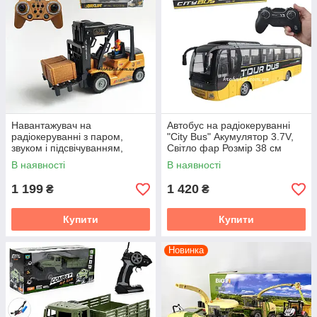
Навантажувач на
Автобус на радіокеруванні
радіокеруванні з паром,
"City Bus" Акумулятор 3.7V,
звуком і підсвічуванням,
Світло фар Розмір 38 см
масштаб 1:24 (акумулятор,
В наявності
В наявності
пульт 2.4GHz, фігурка,
вантаж)
1 199
1 420
₴
₴
Купити
Купити
Новинка