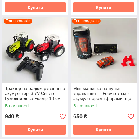
Купити
Купити
Топ продажів
Топ продажів
Трактор на радіокеруванні на
Міні-машинка на пульті
акумуляторі 3.7V Світло
управління — Розмір 7 см з
Гумові колеса Розмір 18 см
акумулятором і фарами, що
світяться Настільна машинка
В наявності
В наявності
940
650
₴
₴
Купити
Купити