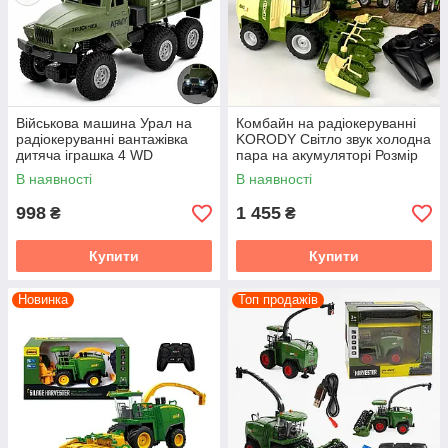
Військова машина Урал на
Комбайн на радіокеруванні
радіокеруванні вантажівка
KORODY Світло звук холодна
дитяча іграшка 4 WD
пара на акумуляторі Розмір
акумулятор світло
27 см
В наявності
В наявності
амортизатори
998
1 455
₴
₴
Купити
Купити
Новинка
Топ продажів