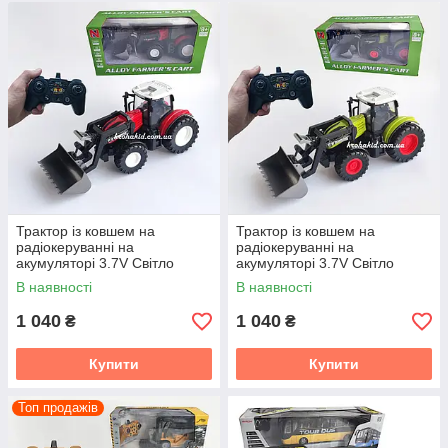
Трактор із ковшем на
Трактор із ковшем на
радіокеруванні на
радіокеруванні на
акумуляторі 3.7V Світло
акумуляторі 3.7V Світло
Гумові колеса Розмір 29 см
Гумові колеса Розмір 29 см
В наявності
В наявності
Red
Green
1 040
1 040
₴
₴
Купити
Купити
Топ продажів