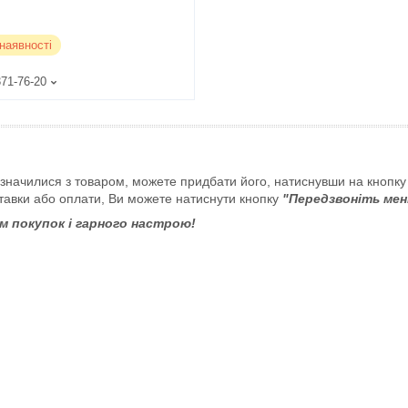
наявності
371-76-20
значилися з товаром, можете придбати його, натиснувши на кнопк
ставки або оплати, Ви можете натиснути кнопку
"Передзвоніть мен
м покупок і гарного настрою!