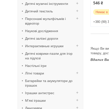
546 ₴
Дитячі музичні інструменти
Дитячий текстиль
Немає в 
Персонажі мультфільмів і
+380 (99) 
відеоігор
Наукові дослідження
Дитячі залізні дороги
Интерактивные игрушки
Якщо Ви ви
товару, до
Дитячі коврики-пазли для ігор
на підлозі
Вдалих Ва
Настільні ігри
Літні товари
Батарейки та акумулятори до
іграшок
Іграшки антистрес
М'які іграшки
Динозаври