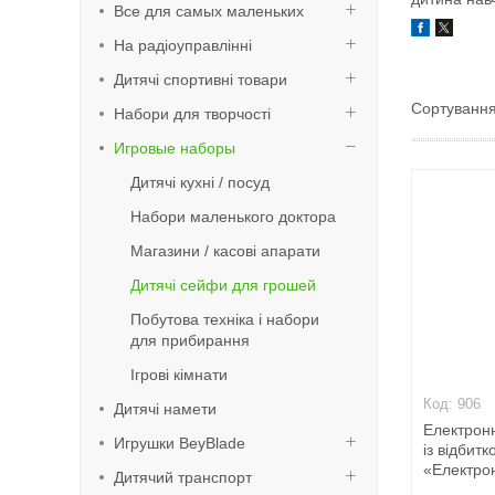
Все для самых маленьких
На радіоуправлінні
Дитячі спортивні товари
Набори для творчості
Игровые наборы
Дитячі кухні / посуд
Набори маленького доктора
Магазини / касові апарати
Дитячі сейфи для грошей
Побутова техніка і набори
для прибирання
Ігрові кімнати
906
Дитячі намети
Електрон
Игрушки BeyBlade
із відбит
«Електро
Дитячий транспорт