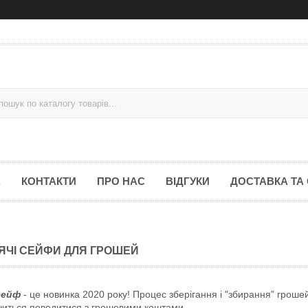
А
КОНТАКТИ
ПРО НАС
ВІДГУКИ
ДОСТАВКА ТА
ЯЧІ СЕЙФИ ДЛЯ ГРОШЕЙ
сейф
- це новинка 2020 року! Процес зберігання і "збирання" грошей
читься поводитися з грошовими коштами.