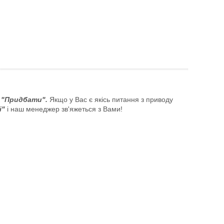
у
"Придбати".
Якщо у Вас є якісь питання з приводу
і"
і наш менеджер зв'яжеться з Вами!