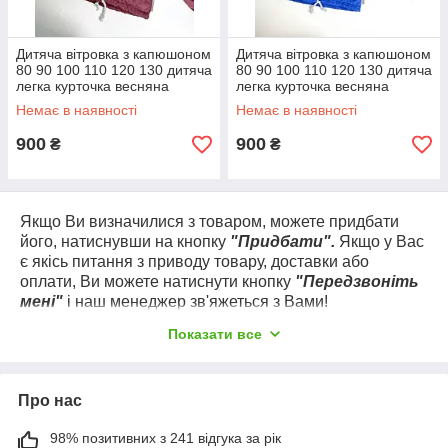
Дитяча вітровка з капюшоном
Дитяча вітровка з капюшоном
80 90 100 110 120 130 дитяча
80 90 100 110 120 130 дитяча
легка курточка весняна
легка курточка весняна
осінка
осінка
Немає в наявності
Немає в наявності
900
900
₴
₴
Якщо Ви визначилися з товаром, можете придбати
його, натиснувши на кнопку
"Придбати".
Якщо у Вас
є якісь питання з приводу товару, доставки або
оплати, Ви можете натиснути кнопку
"Передзвоніть
мені"
і наш менеджер зв'яжеться з Вами!
Вдалих Вам покупок і гарного настрою!
Показати все
Про нас
98% позитивних з 241 відгука за рік