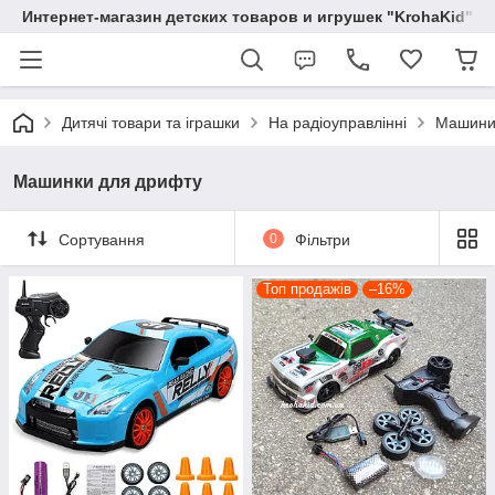
Интернет-магазин детских товаров и игрушек "KrohaKid"
Дитячі товари та іграшки
На радіоуправлінні
Машини 
Машинки для дрифту
Сортування
0
Фільтри
Топ продажів
–16%