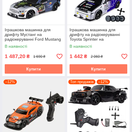
Іграшкова машинка для
Іграшкова машинка для
дрифту Мустанг на
дрифту на радіокеруванні
радіокеруванні Ford Mustang
Toyota Sprinter на
на радіокеруванні дрифт 28
радіокеруванні дрифт 28 см
В наявності
В наявності
см СВІТЛО ПАР
СВІТЛО ПАР
1 487,20
1 442
₴
₴
1 690 ₴
2 060 ₴
Купити
Купити
–12%
Топ продажів
–12%