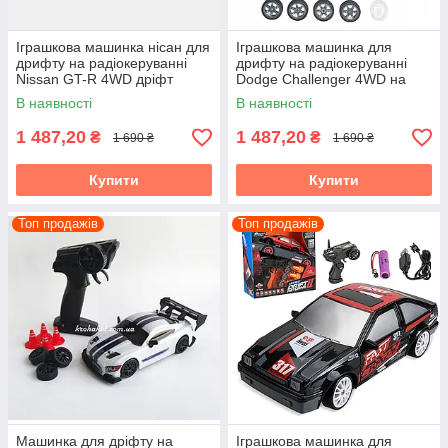
Іграшкова машинка нісан для
Іграшкова машинка для
дрифту на радіокеруванні
дрифту на радіокеруванні
Nissan GT-R 4WD дріфт
Dodge Challenger 4WD на
машинка 28 см СВІТЛО ПАР
радіокеруванні дрифт 28 см
В наявності
В наявності
СВІТЛО ПАР
1 487,20
1 487,20
₴
₴
1 690 ₴
1 690 ₴
Купити
Купити
Топ продажів
Топ продажів
Машинка для дріфту на
Іграшкова машинка для