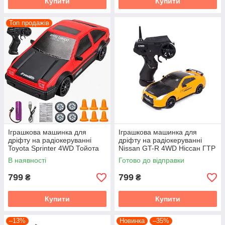
Купити
Купити
Топ продажів
Іграшкова машинка для
Іграшкова машинка для
дріфту на радіокеруванні
дріфту на радіокеруванні
Toyota Sprinter 4WD Тойота
Nissan GT-R 4WD Ніссан ГТР
на радіокеруванні дрифт
на радіокеруванні дрифт
В наявності
Готово до відправки
799
799
₴
₴
Купити
Купити
–13%
Новинка
–35%