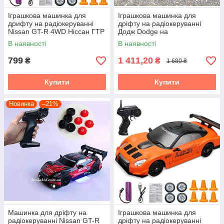
Іграшкова машинка для
Іграшкова машинка для
дрифту на радіокеруванні
дріфту на радіокеруванні
Nissan GT-R 4WD Ніссан ГТР
Додж Dodge на
на радіокеруванні дрифт
радіокеруванні дрифт 28 см
В наявності
В наявності
СВІТЛО ПАР
799
1 411,20
₴
₴
1 680 ₴
Купити
Купити
Новинка
–21%
Машинка для дріфту на
Іграшкова машинка для
радіокеруванні Nissan GT-R
дріфту на радіокеруванні