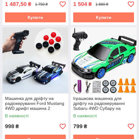
дрифт
1 487,50
1 504
₴
₴
1 750 ₴
1 880 ₴
Купити
Купити
Машинка для дріфту на
Іграшкова машинка для
радіокеруванні Ford Mustang
дріфту на радіокеруванні
4WD дрифт машина 2
Subaru 4WD Субару на
Швидкості Світло Неонове
радіокеруванні дрифт
В наявності
В наявності
підсвічування
998
799
₴
₴