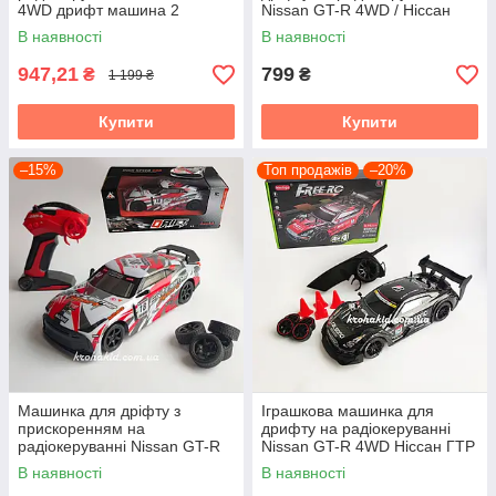
4WD дрифт машина 2
Nissan GT-R 4WD / Ніссан
Швидкості Світло Неонове
ГТР на радіокеруванні дрифт
В наявності
В наявності
підсвічування Червоний
947,21
799
₴
₴
1 199 ₴
Купити
Купити
–15%
Топ продажів
–20%
Машинка для дріфту з
Іграшкова машинка для
прискоренням на
дрифту на радіокеруванні
радіокеруванні Nissan GT-R
Nissan GT-R 4WD Ніссан ГТР
4WD Ніссан ГТР на
на радіокеруванні дріфт
В наявності
В наявності
радіокеруванні машина