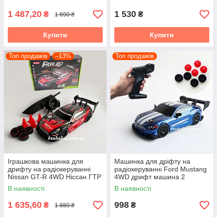
см СВІТЛО ПАР
1 487,20
1 530
₴
₴
1 690 ₴
Купити
Купити
Топ продажів
–13%
Топ продажів
Іграшкова машинка для
Машинка для дріфту на
дрифту на радіокеруванні
радіокеруванні Ford Mustang
Nissan GT-R 4WD Ніссан ГТР
4WD дрифт машина 2
на радіокеруванні дріфт
Швидкості Світло Неонове
В наявності
В наявності
підсвічування Синій
1 635,60
998
₴
₴
1 880 ₴