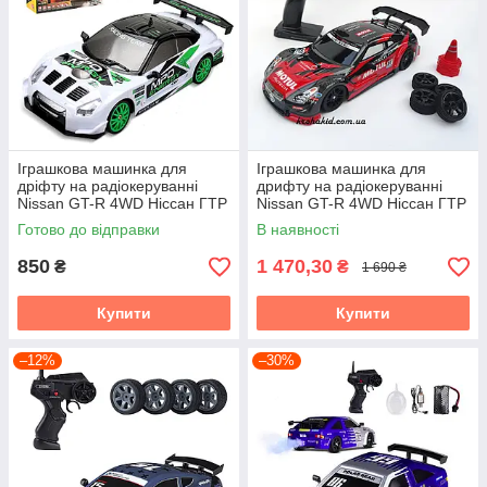
Іграшкова машинка для
Іграшкова машинка для
дріфту на радіокеруванні
дрифту на радіокеруванні
Nissan GT-R 4WD Ніссан ГТР
Nissan GT-R 4WD Ніссан ГТР
на радіокеруванні дрифт
на радіокеруванні дріфт
Готово до відправки
В наявності
850
1 470,30
₴
₴
1 690 ₴
Купити
Купити
–12%
–30%