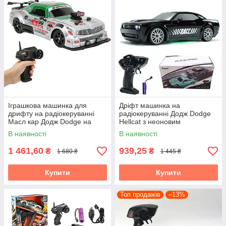
Іграшкова машинка для
Дріфт машинка на
дрифту на радіокеруванні
радіокеруванні Додж Dodge
Масл кар Додж Dodge на
Hellcat з неоновим
радіокеруванні дрифт 28 см
підсвічуванням машина для
В наявності
В наявності
СВІТЛО ПАР
дрифту
1 461,60
939,25
₴
₴
1 680 ₴
1 445 ₴
Купити
Купити
Топ продажів
–13%