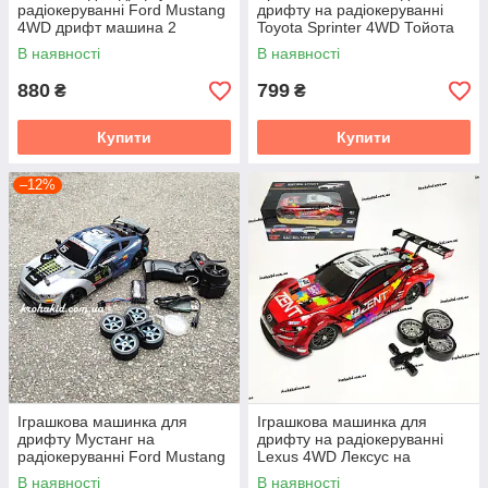
радіокеруванні Ford Mustang
дрифту на радіокеруванні
4WD дрифт машина 2
Toyota Sprinter 4WD Тойота
Швидкості Світло Неонове
на радіокеруванні дрифт
В наявності
В наявності
підсвічування Білий
880
799
₴
₴
Купити
Купити
–12%
Іграшкова машинка для
Іграшкова машинка для
дрифту Мустанг на
дрифту на радіокеруванні
радіокеруванні Ford Mustang
Lexus 4WD Лексус на
на радіокеруванні дрифт 28
радіокеруванні дріфт
В наявності
В наявності