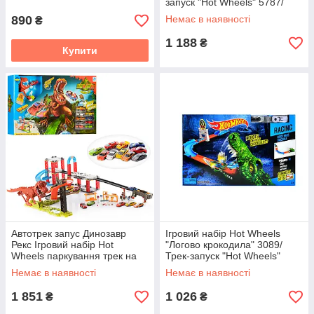
запуск "Hot Wheels" 5787/
машинка змінює колір
890
Немає в наявності
₴
1 188
₴
Купити
Автотрек запус Динозавр
Ігровий набір Hot Wheels
Рекс Ігровий набір Hot
"Логово крокодила" 3089/
Wheels паркування трек на
Трек-запуск "Hot Wheels"
10 машин 8899-94
схоплення з Крокодилом
Немає в наявності
Немає в наявності
1 851
1 026
₴
₴