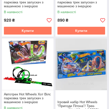
парковка трек запускач з
парковка трек запускач з
машинкою з інерцією
машинкою з інерцією
В наявності
В наявності
920
890
₴
₴
Купити
Купити
Автотрек Hot Wheels Хот Вілс
парковка трек запускач з
машинкою з інерцією
Ігровий набір Hot Wheels
"Пригоди Пітона"/ Трек-
В наявності