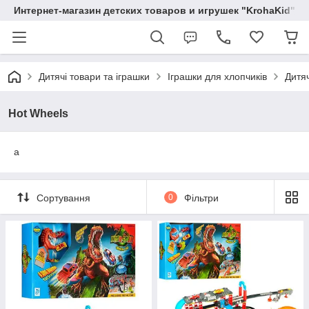
Интернет-магазин детских товаров и игрушек "KrohaKid"
Дитячі товари та іграшки
Іграшки для хлопчиків
Дитяч
Hot Wheels
a
Сортування
0
Фільтри