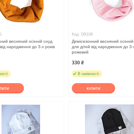
6
DR108
ний весняний осінній снуд
Демісезонний весняний осінній
 від народження до 3-х років
для дітей від народження до 3-х
рожевий
330 ₴
ності
В наявності
УПИТИ
КУПИТИ