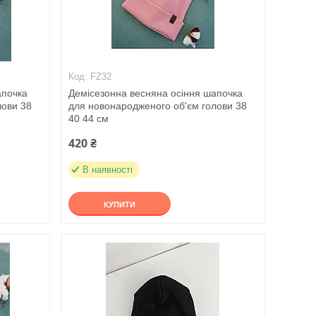
FZ32
апочка
Демісезонна весняна осіння шапочка
лови 38
для новонародженого об'єм голови 38
40 44 см
420 ₴
В наявності
КУПИТИ