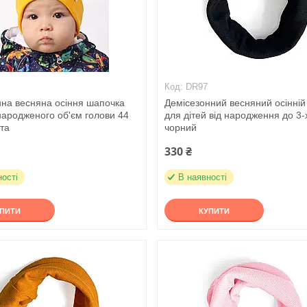
DR97
нна весняна осіння шапочка
Демісезонний весняний осінній
народженого об'єм голови 44
для дітей від народження до 3-х
та
чорний
330 ₴
ності
В наявності
УПИТИ
КУПИТИ