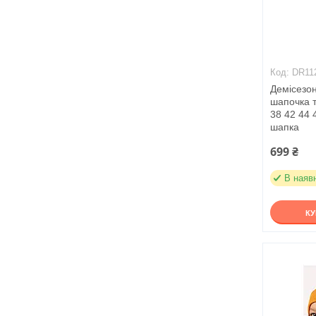
DR11
Демісезо
шапочка т
38 42 44 
шапка
699 ₴
В наяв
К