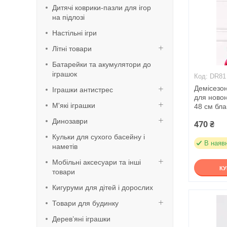
Дитячі коврики-пазли для ігор
на підлозі
Настільні ігри
Літні товари
Батарейки та акумулятори до
іграшок
DR81
Демісезо
Іграшки антистрес
для ново
М'які іграшки
48 см бла
Динозаври
470 ₴
Кульки для сухого басейну і
В наяв
наметів
Мобільні аксесуари та інші
К
товари
Кигуруми для дітей і дорослих
Товари для будинку
Дерев’яні іграшки