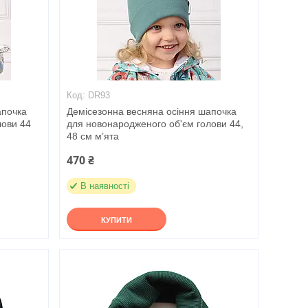
DR93
апочка
Демісезонна весняна осіння шапочка
лови 44
для новонародженого об'єм голови 44,
48 см м’ята
470 ₴
В наявності
КУПИТИ