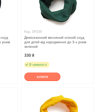
DR100
 снуд
Демісезонний весняний осінній снуд
 років
для дітей від народження до 3-х років
зелений
330 ₴
В наявності
КУПИТИ