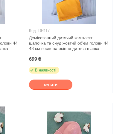
DR117
т
Демісезонний дитячий комплект
голови 44
шапочка та снуд жовтий об'єм голови 44
апка
48 см весняна осіння дитяча шапка
699 ₴
В наявності
КУПИТИ