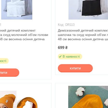
2
DR113
нний дитячий комплект
Демісезонний дитячий комплек
а снуд молочний об'єм голови
шапочка та снуд чорний об'єм 
48 см весняна осіння дитяча
48 см весняна осіння дитяча ш
699 ₴
В наявності
ності
КУПИТИ
УПИТИ