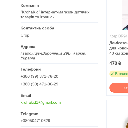
"KrohaKid" інтернет-магазин дитячих
товарів та іграшок
Єгор
DR94
Демісезо
для ново
Гвардійців-Широнінців 29Б, Харків,
48 см жов
Україна
470 ₴
В наяв
+380 (99) 371-76-20
+380 (50) 471-06-29
К
krohakid1@gmail.com
+380504710629