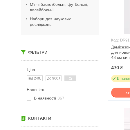
М'ячі баскетбольні, футбольні,
волейбольні
Набори для наукових
досліджень
DR91
Демісезо
ФІЛЬТРИ
для ново
48 см син
470 ₴
Ціна
В наяв
Наявність
К
В наявності
367
КОНТАКТИ