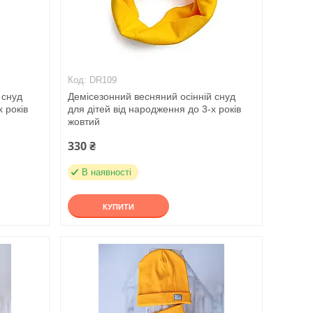
DR109
 снуд
Демісезонний весняний осінній снуд
 років
для дітей від народження до 3-х років
жовтий
330 ₴
В наявності
КУПИТИ