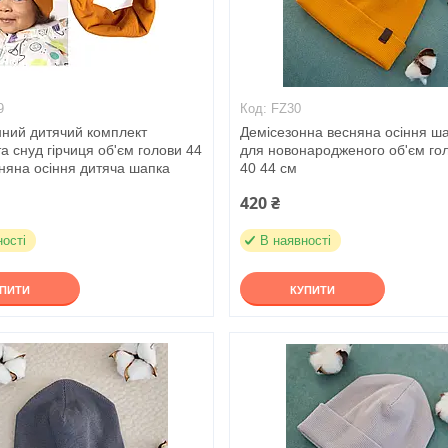
9
FZ30
нний дитячий комплект
Демісезонна весняна осіння ш
а снуд гірчиця об'єм голови 44
для новонародженого об'єм го
няна осіння дитяча шапка
40 44 см
420 ₴
ності
В наявності
УПИТИ
КУПИТИ