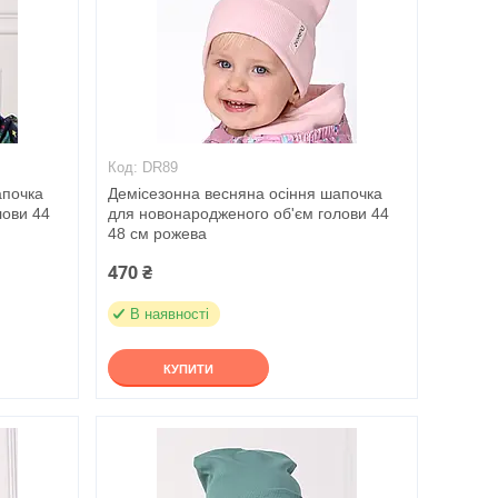
DR89
апочка
Демісезонна весняна осіння шапочка
лови 44
для новонародженого об'єм голови 44
48 см рожева
470 ₴
В наявності
КУПИТИ