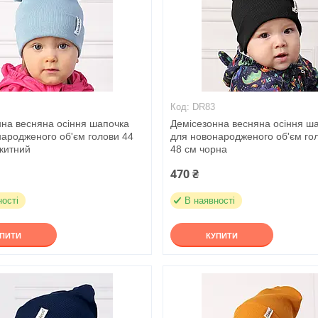
DR83
нна весняна осіння шапочка
Демісезонна весняна осіння ш
народженого об'єм голови 44
для новонародженого об'єм го
китний
48 см чорна
470 ₴
ності
В наявності
УПИТИ
КУПИТИ