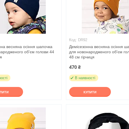
DR92
нна весняна осіння шапочка
Демісезонна весняна осіння ш
народженого об'єм голови 44
для новонародженого об'єм го
я
48 см гірчиця
470 ₴
ності
В наявності
УПИТИ
КУПИТИ