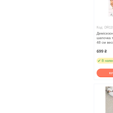
DR11
Демісезо
шапочка т
48 см вес
699 ₴
В наяв
К