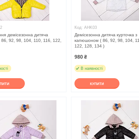
2
AHK03
ння демісезонна дитяча
Демісезонна дитяча курточка з
 86, 92, 98, 104, 110, 116, 122,
капюшоном ( 86, 92, 98, 104, 11
)
122, 128, 134 )
980 ₴
ності
В наявності
УПИТИ
КУПИТИ