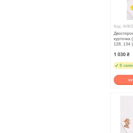
AHK0
Двосторо
курточка (
128, 134 
1 030 ₴
В наяв
К