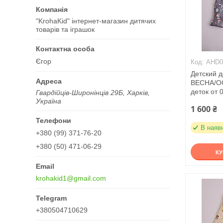
"KrohaKid" інтернет-магазин дитячих
товарів та іграшок
Єгор
AHD0
Детский 
ВЕСНА/ОС
деток от 0
Гвардійців-Широнінців 29Б, Харків,
Україна
1 600 ₴
В наяв
+380 (99) 371-76-20
+380 (50) 471-06-29
К
krohakid1@gmail.com
+380504710629