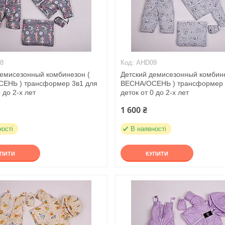
8
AHD09
демисезонный комбинезон (
Детский демисезонный комбине
ЕНЬ ) трансформер 3в1 для
ВЕСНА/ОСЕНЬ ) трансформер 
 до 2-х лет
деток от 0 до 2-х лет
1 600 ₴
ності
В наявності
УПИТИ
КУПИТИ