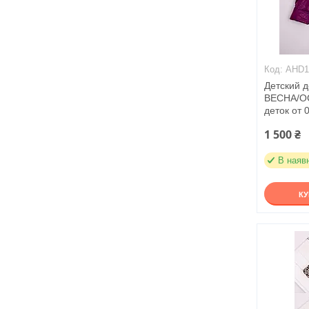
AHD1
Детский 
ВЕСНА/ОС
деток от 0
1 500 ₴
В наяв
К