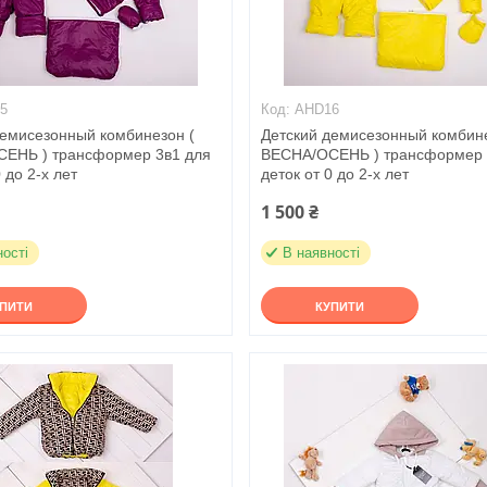
5
AHD16
демисезонный комбинезон (
Детский демисезонный комбине
ЕНЬ ) трансформер 3в1 для
ВЕСНА/ОСЕНЬ ) трансформер 
 до 2-х лет
деток от 0 до 2-х лет
1 500 ₴
ності
В наявності
УПИТИ
КУПИТИ