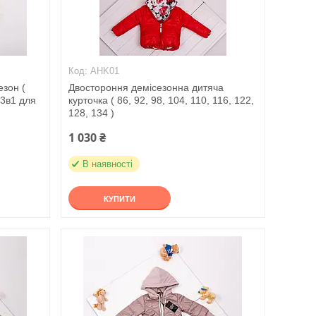
AHK01
зон (
Двостороння демісезонна дитяча
3в1 для
курточка ( 86, 92, 98, 104, 110, 116, 122,
128, 134 )
1 030 ₴
В наявності
КУПИТИ