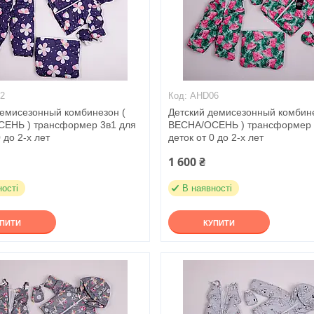
2
AHD06
демисезонный комбинезон (
Детский демисезонный комбине
ЕНЬ ) трансформер 3в1 для
ВЕСНА/ОСЕНЬ ) трансформер 
 до 2-х лет
деток от 0 до 2-х лет
1 600 ₴
ності
В наявності
УПИТИ
КУПИТИ