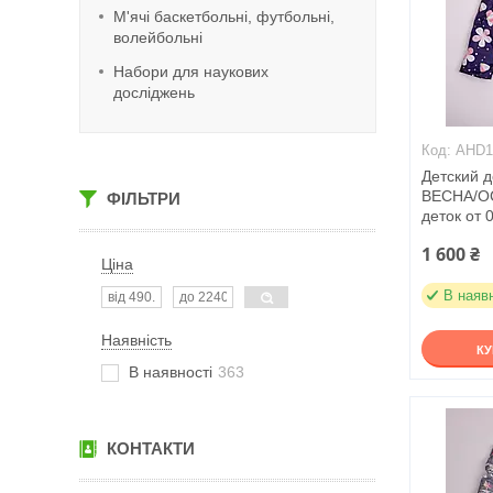
М'ячі баскетбольні, футбольні,
волейбольні
Набори для наукових
досліджень
AHD1
Детский 
ВЕСНА/ОС
ФІЛЬТРИ
деток от 0
1 600 ₴
Ціна
В наяв
Наявність
К
В наявності
363
КОНТАКТИ