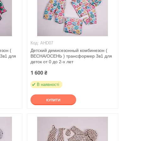
AHD07
зон (
Детский демисезонный комбинезон (
3в1 для
ВЕСНА/ОСЕНЬ ) трансформер 3в1 для
деток от 0 до 2-х лет
1 600 ₴
В наявності
КУПИТИ