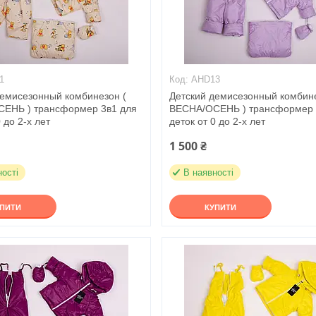
1
AHD13
демисезонный комбинезон (
Детский демисезонный комбине
ЕНЬ ) трансформер 3в1 для
ВЕСНА/ОСЕНЬ ) трансформер 
 до 2-х лет
деток от 0 до 2-х лет
1 500 ₴
ності
В наявності
УПИТИ
КУПИТИ